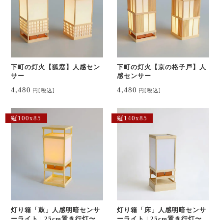
下町の灯火【狐窓】人感セン
下町の灯火【京の格子戸】人
サー
感センサー
4,480
4,480
円
[税込]
円
[税込]
縦100x85
縦140x85
灯り箱「鼓」人感明暗センサ
灯り箱「床」人感明暗センサ
ーライト | 25cm置き行灯〜江
ーライト | 25cm置き行灯〜江