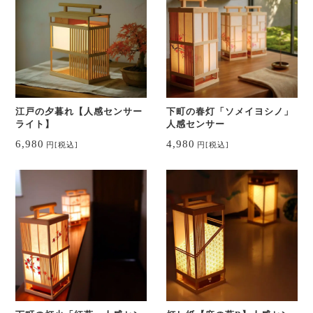
江戸の夕暮れ【人感センサー
下町の春灯「ソメイヨシノ」
ライト】
人感センサー
6,980
4,980
円
[税込]
円
[税込]