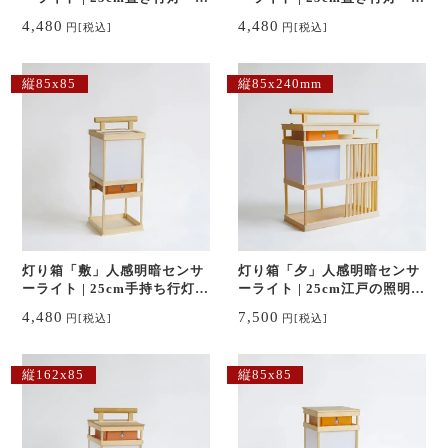
戸の照明器具 ランプ/ランタ
戸の照明器具 ランプ/ランタ
4,480
4,480
円
[税込]
円
[税込]
ン
ン
縦85x85
縦85x240mm
灯り箱「敷」人感明暗センサ
灯り箱「夕」人感明暗センサ
ーライト | 25cm手持ち行灯〜
ーライト | 25cm江戸の照明器
江戸の照明器具 ランプ/ラン
具 ランプ/ランタン
4,480
7,500
円
[税込]
円
[税込]
タン
縦162x85
縦85x85