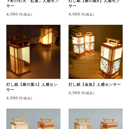
下町の灯火「紅葉」人感セン
灯し紙【麻の葉B】人感セン
サー
サー
4,980
4,980
円
[税込]
円
[税込]
灯し紙【麻の葉A】人感セン
灯し紙【金魚】人感センサー
サー
4,980
円
[税込]
4,980
円
[税込]