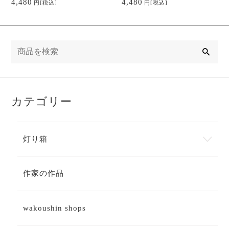
4,480
4,480
円
[税込]
円
[税込]
タン
ン (複製)
検
索
カテゴリー
灯り箱
作家の作品
wakoushin shops