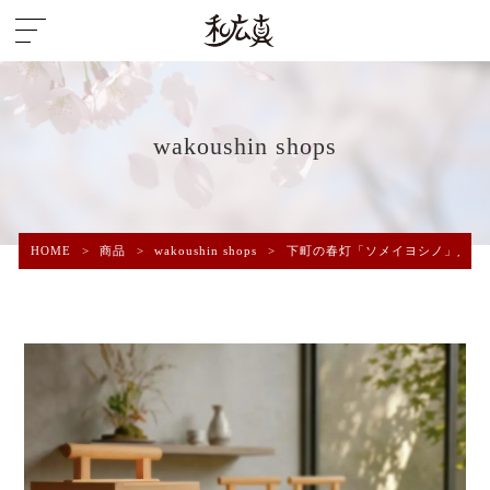
wakoushin shops
HOME
>
商品
>
wakoushin shops
>
下町の春灯「ソメイヨシノ」人感