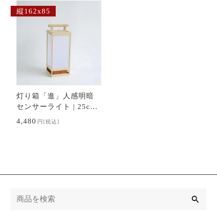
縦162x85
灯り箱「進」人感明暗
センサーライト | 25cm
手持ち行灯〜江戸の照
4,480
円
[税込]
明器具 ランプ/ランタ
ン
検
索