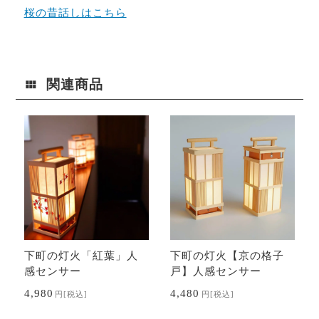
桜の昔話しはこちら
関連商品
下町の灯火「紅葉」人
下町の灯火【京の格子
感センサー
戸】人感センサー
4,980
4,480
円
[税込]
円
[税込]