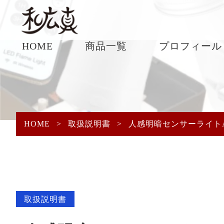
HOME
商品一覧
プロフィール
HOME
>
取扱説明書
>
人感明暗センサーライト
取扱説明書