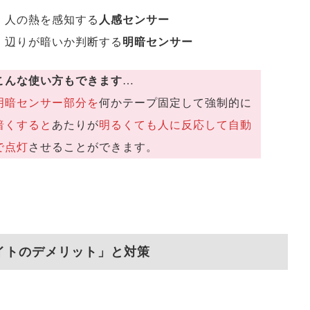
・人の熱を感知する
人感センサー
・辺りが暗いか判断する
明暗センサー
こんな使い方もできます
…
明暗センサー部分を
何かテープ固定して強制的に
暗くすると
あたりが
明るくても人に反応して自動
で点灯
させることができます。
イトのデメリット
」と対策