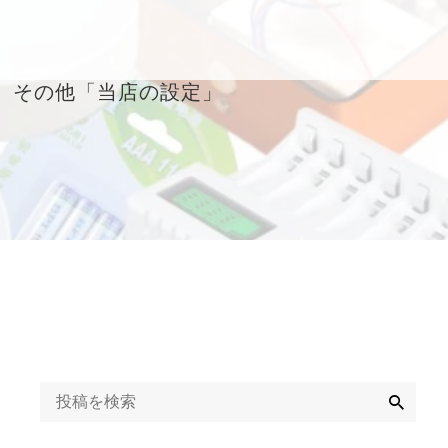
その他「当店の設定」
「法人様」のお届け
について
当店の梱包について
当店との精算方法と
帳票（書類）につい
て
イベント開催を中止
するとき
検
索