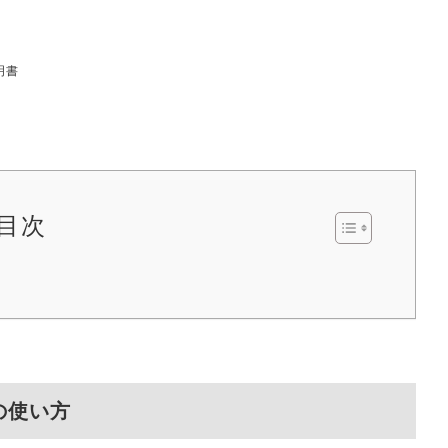
明書
目次
の使い方