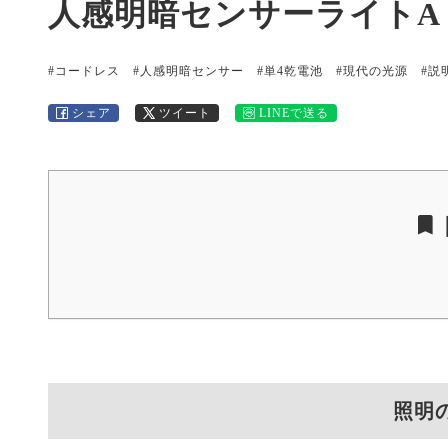
人感明暗センサーライトA
#コードレス
#人感明暗センサー
#単4乾電池
#現代の光源
#説
シェア
ツイート
LINEで送る
照明